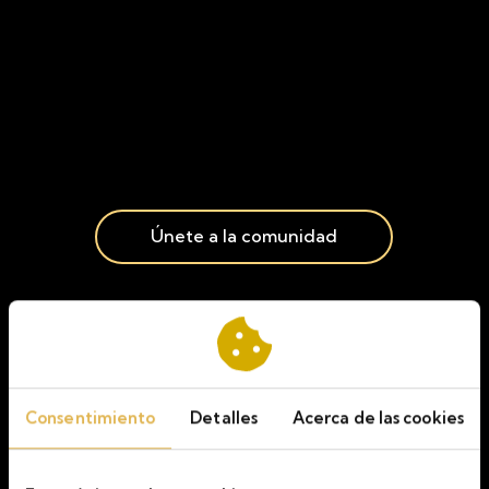
Únete a la comunidad
Expertos
analizan el
futuro del mercado
Consentimiento
Detalles
Acerca de las cookies
inmobiliario